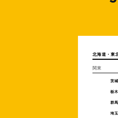
北海道・東
関東
茨
栃
群
埼