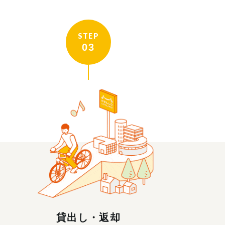
STEP
03
貸出し・返却