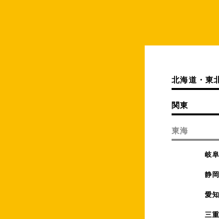
北海道・東
関東
東海
岐
静
愛
三