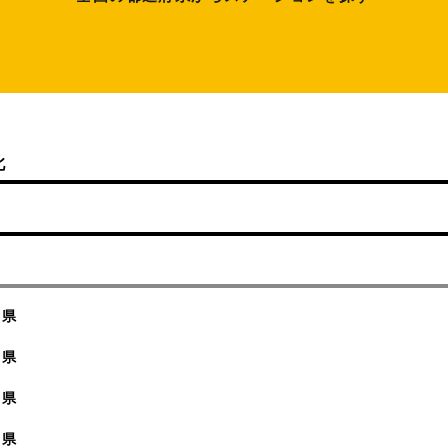
北
阜県
岡県
知県
重県