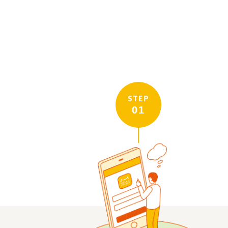
STEP
01