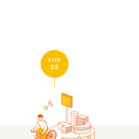
STEP
03