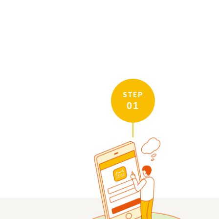
STEP
01