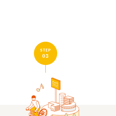
STEP
03