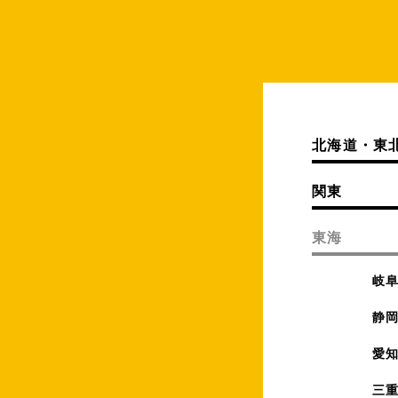
北海道・東
関東
東海
岐
静
愛
三