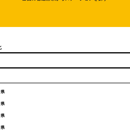
北
阜県
岡県
知県
重県