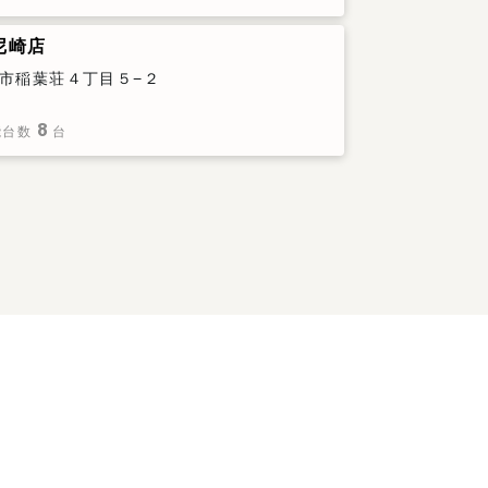
 尼崎店
市稲葉荘４丁目５−２
8
能台数
台