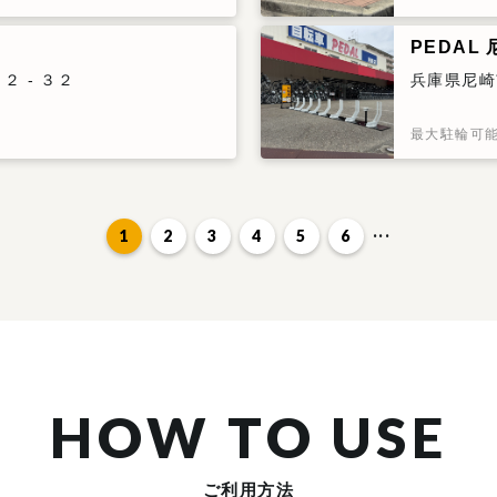
PEDAL
 - ３２
兵庫県尼崎
最大駐輪可
1
2
3
4
5
6
HOW TO USE
ご利用方法