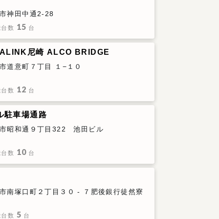
市神田中通2-28
15
能台数
台
FALINK尼崎 ALCO BRIDGE
市道意町７丁目 １−１０
12
能台数
台
ル駐車場通路
市昭和通９丁目322 池田ビル
10
能台数
台
市南塚口町２丁目３０ - ７肥後銀行徒然寮
5
能台数
台