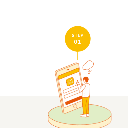
STEP
01