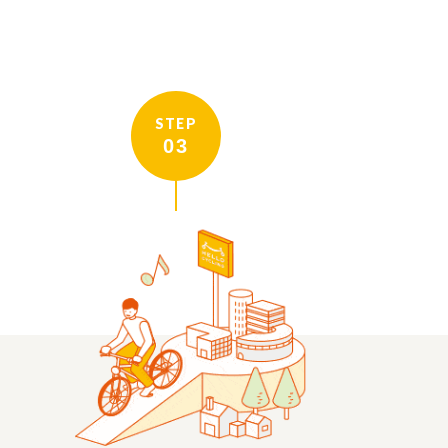
STEP
03