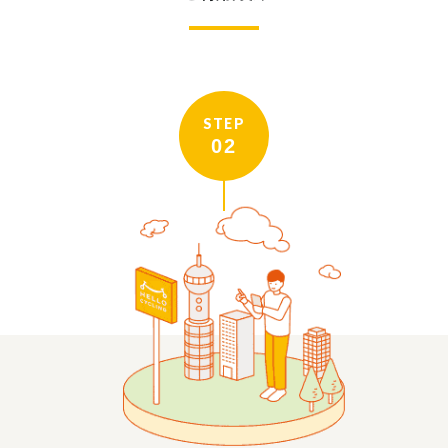
STEP
02