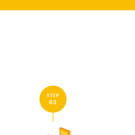
STEP
03