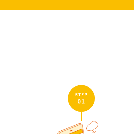
STEP
01