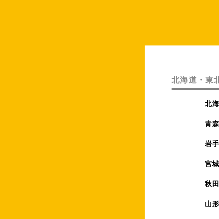
北海道・東
北
青
岩
宮
秋
山