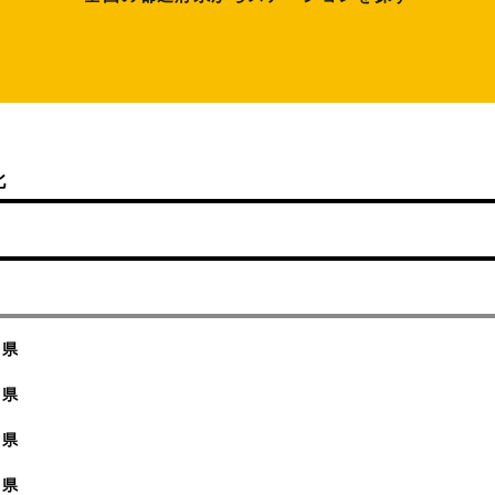
北
阜県
岡県
知県
重県