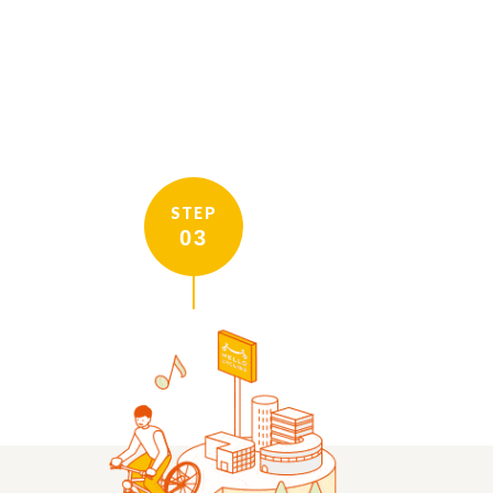
STEP
03