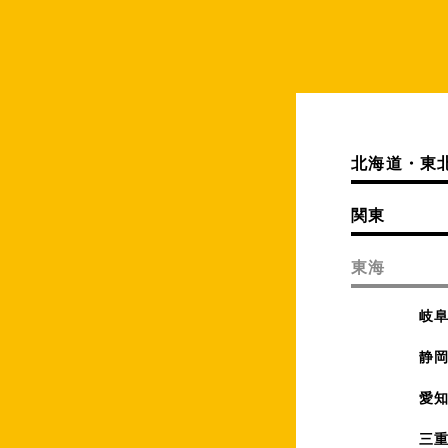
北海道・東
関東
東海
岐
静
愛
三