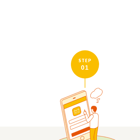
STEP
01