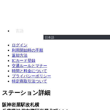
言語
ログイン
利用開始時の手順
返却方法
ICカード登録
交通ルールとマナー
時間と料金について
プライバシーポリシー
特定商取引法ついて
ステーション詳細
阪神岩屋駅改札横