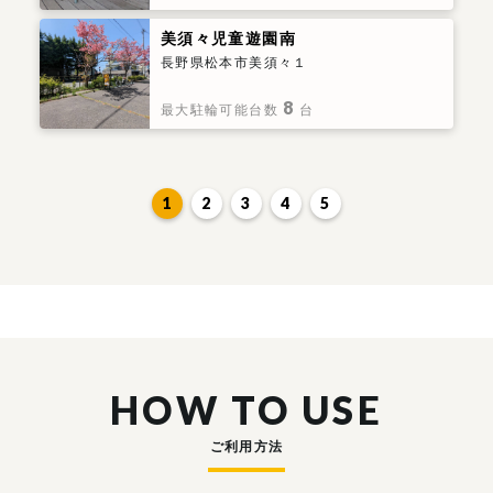
美須々児童遊園南
長野県松本市美須々１
8
最大駐輪可能台数
台
1
2
3
4
5
HOW TO USE
ご利用方法