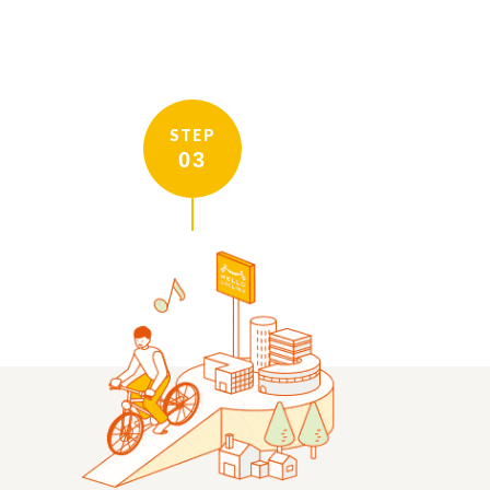
STEP
03