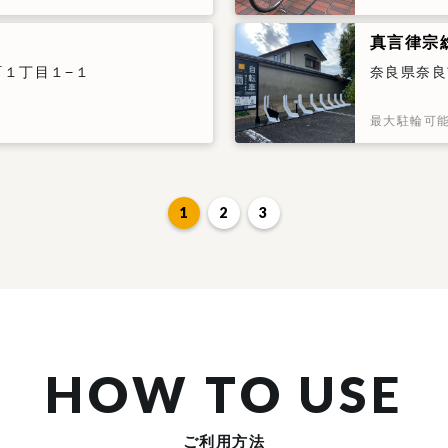
真言律宗
１丁目１−１
奈良県奈良
最大駐輪可
1
2
3
HOW TO USE
ご利用方法