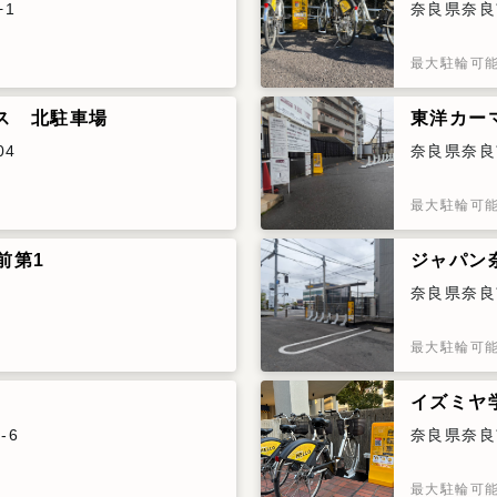
−1
奈良県奈良市
最大駐輪可
ス 北駐車場
東洋カー
04
奈良県奈良
最大駐輪可
前第1
ジャパン
奈良県奈良
最大駐輪可
イズミヤ
-6
奈良県奈良
最大駐輪可