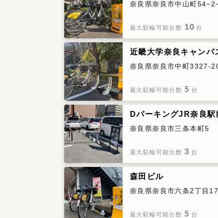
奈良県奈良市中山町54−2
10
最大駐輪可能台数
台
近畿大学奈良キャンパ
奈良県奈良市中町3327-2
5
最大駐輪可能台数
台
DパーキングJR奈良駅
奈良県奈良市三条本町5
3
最大駐輪可能台数
台
森田ビル
奈良県奈良市六条2丁目17
5
最大駐輪可能台数
台