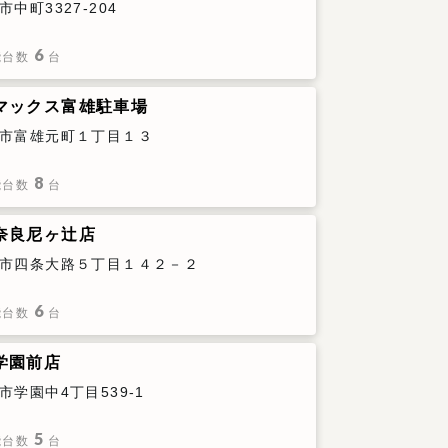
中町3327-204
6
能台数
台
マックス富雄駐車場
市富雄元町１丁目１３
8
能台数
台
奈良尼ヶ辻店
市四条大路５丁目１４２－２
6
能台数
台
学園前店
市学園中4丁目539-1
5
能台数
台