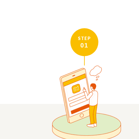
STEP
01