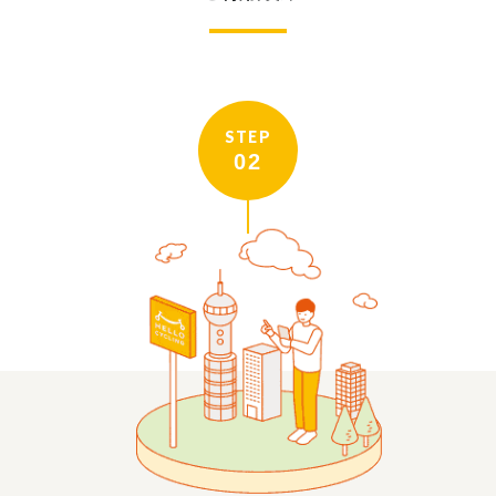
STEP
02