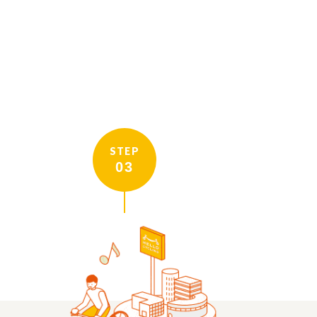
STEP
03