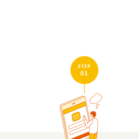
STEP
01