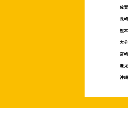
佐
長
熊
大
宮
鹿
沖