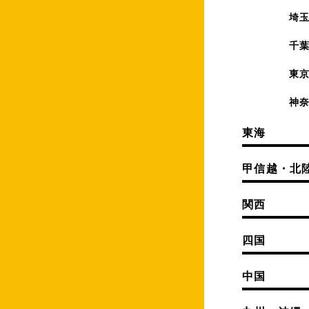
埼
千
東
神
東海
甲信越・北
関西
四国
中国