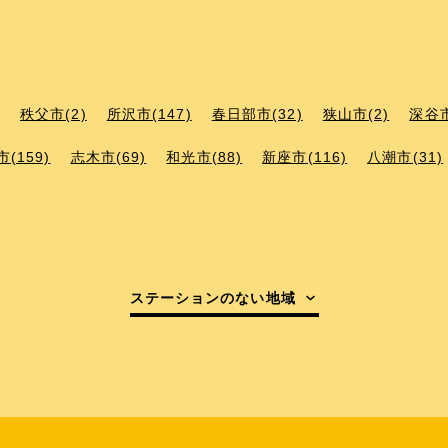
)
秩父市(2)
所沢市(147)
春日部市(32)
狭山市(2)
深谷市
(159)
志木市(69)
和光市(88)
新座市(116)
八潮市(31)
ステーションのない地域