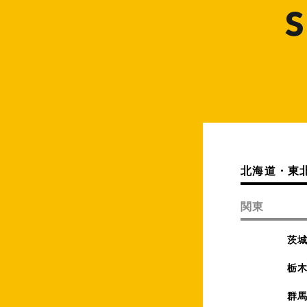
S
北海道・東
関東
茨
栃
群