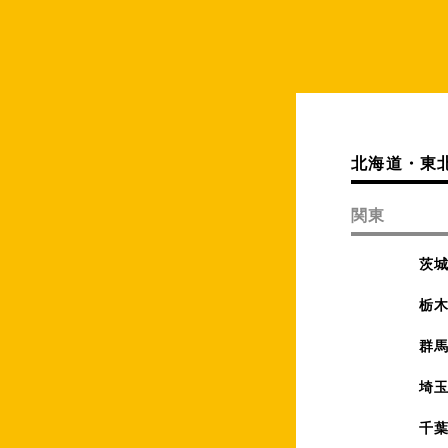
北海道・東
関東
茨
栃
群
埼
千