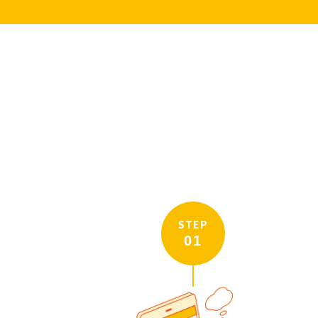
STEP
01