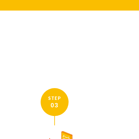
STEP
03