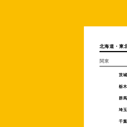
北海道・東
関東
茨
栃
群
埼
千