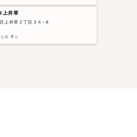
タ上井草
区上井草２丁目３４−８
4
能台数
台