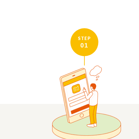
STEP
01