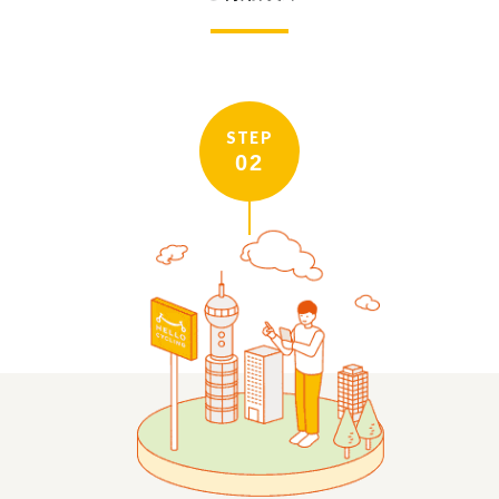
STEP
02