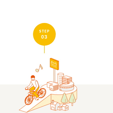
STEP
03