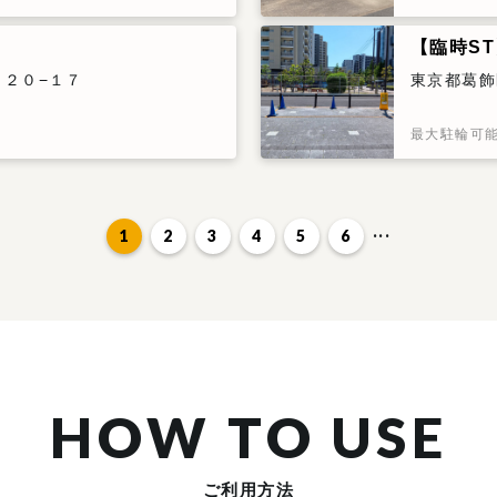
【臨時S
２０−１７
東京都葛飾
最大駐輪可
1
2
3
4
5
6
HOW TO USE
ご利用方法