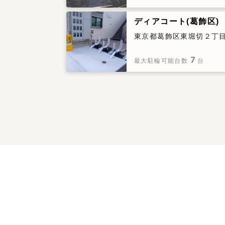
ディアコート(葛飾区)
東京都葛飾区東堀切２丁目
7
最大駐輪可能台数
台