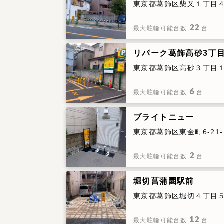
東京都葛飾区柴又１丁目
22
最大駐輪可能台数
台
リパーク葛飾高砂3丁
東京都葛飾区高砂３丁目１ 
6
最大駐輪可能台数
台
ブライトニュー
東京都葛飾区東金町6-21-
2
最大駐輪可能台数
台
堀切菖蒲園駅前
東京都葛飾区堀切４丁目
12
最大駐輪可能台数
台