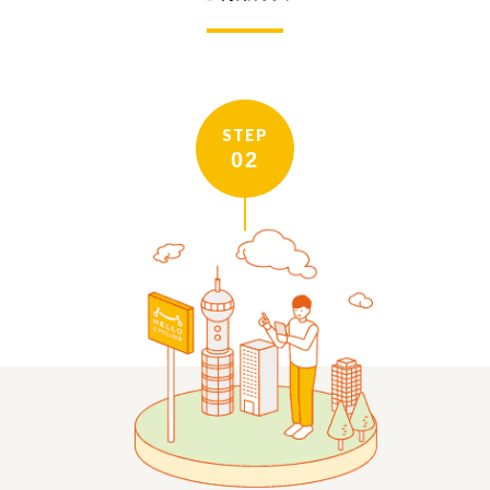
STEP
02