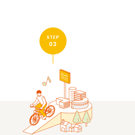
STEP
03