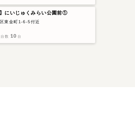
T】にいじゅくみらい公園前①
区東金町1-6-5付近
10
能台数
台