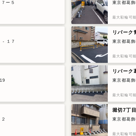
４７ー５
東京都葛飾
最大駐輪可
目
リパーク
- １７
東京都葛飾
最大駐輪可
リパーク
19
東京都葛飾
最大駐輪可
堀切7丁
５２
東京都葛飾
最大駐輪可