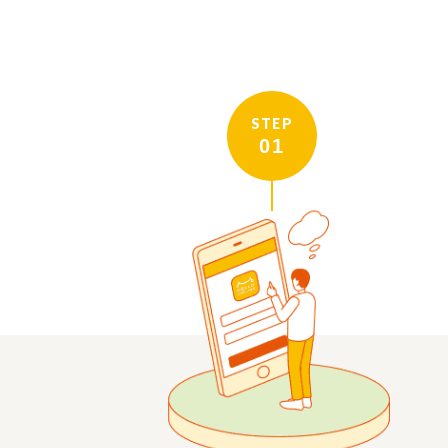
STEP
01