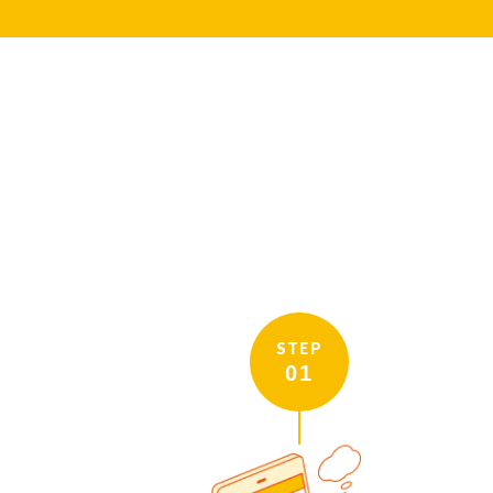
STEP
01