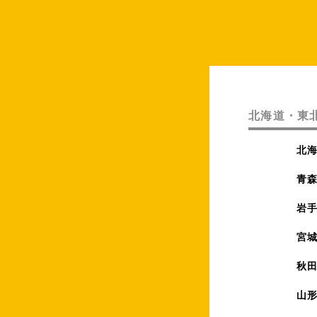
北海道・東
北
青
岩
宮
秋
山