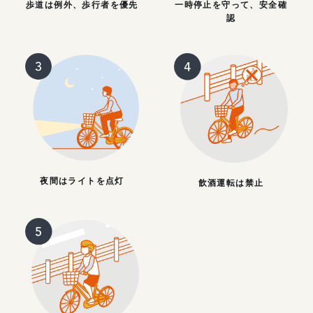
歩道は例外、歩行者を優先
一時停止を守って、安全確
認
夜間はライトを点灯
飲酒運転は禁止