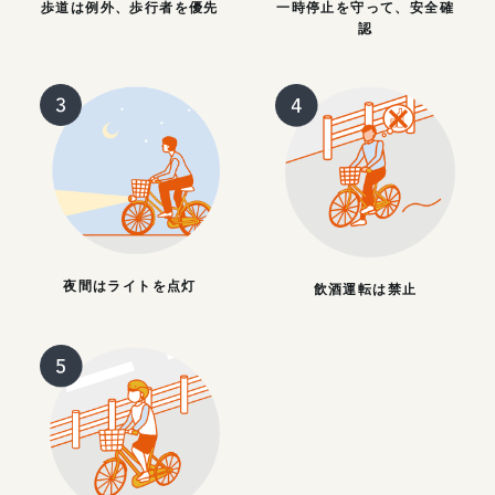
歩道は例外、歩行者を優先
一時停止を守って、安全確
認
夜間はライトを点灯
飲酒運転は禁止