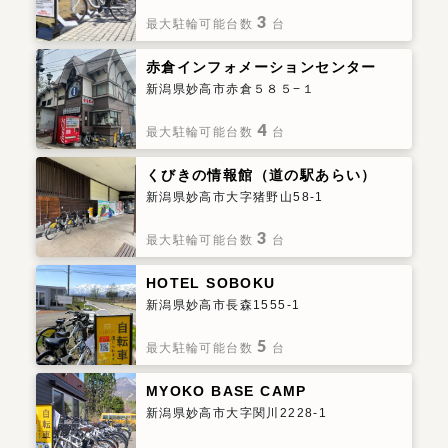
3
最大駐輪可能台数
台
赤倉インフォメーションセンター
新潟県妙高市赤倉５８５−１
4
最大駐輪可能台数
台
くびきの情報館（道の駅あらい）
新潟県妙高市大字猪野山58-1
3
最大駐輪可能台数
台
HOTEL SOBOKU
新潟県妙高市長森1555-1
5
最大駐輪可能台数
台
MYOKO BASE CAMP
新潟県妙高市大字関川2228-1