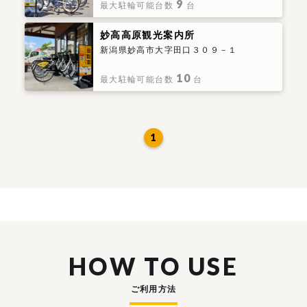
9
最大駐輪可能台数
台
妙高高原観光案内所
新潟県妙高市大字田口３０９－１
10
最大駐輪可能台数
台
1
HOW TO USE
ご利用方法