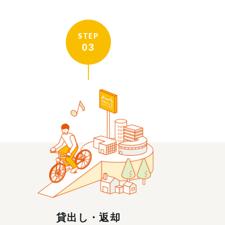
STEP
03
貸出し・返却