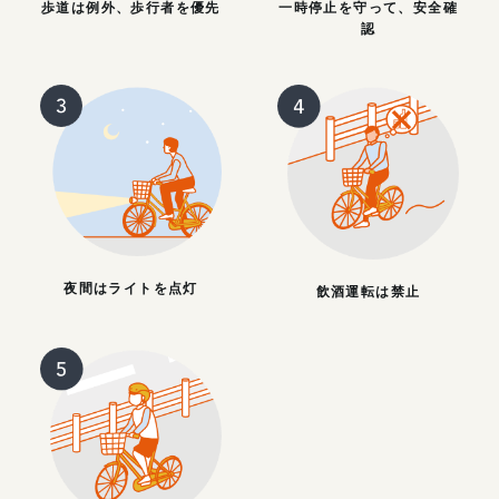
歩道は例外、歩行者を優先
一時停止を守って、安全確
認
夜間はライトを点灯
飲酒運転は禁止