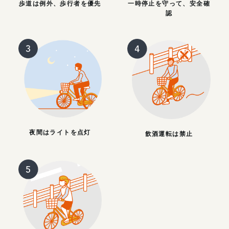
歩道は例外、歩行者を優先
一時停止を守って、安全確
認
夜間はライトを点灯
飲酒運転は禁止