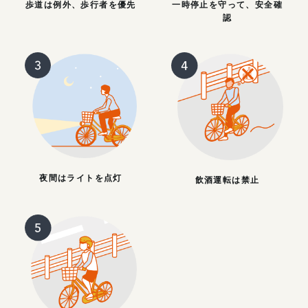
歩道は例外、歩行者を優先
一時停止を守って、安全確
認
夜間はライトを点灯
飲酒運転は禁止