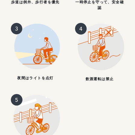
歩道は例外、歩行者を優先
一時停止を守って、安全確
認
夜間はライトを点灯
飲酒運転は禁止