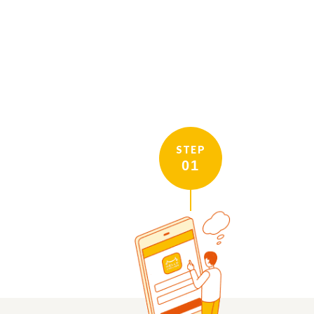
STEP
01