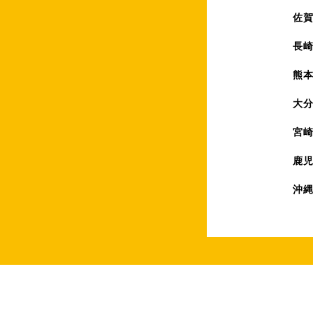
佐
長
熊
大
宮
鹿
沖