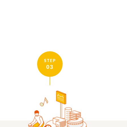
STEP
03