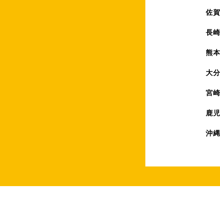
佐
長
熊
大
宮
鹿
沖