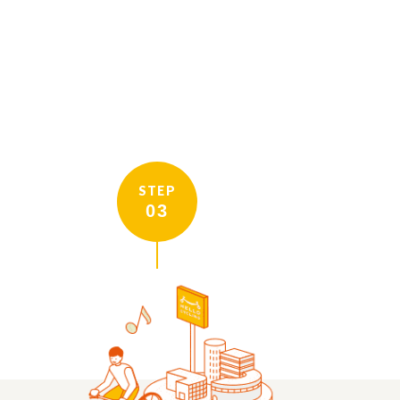
STEP
03