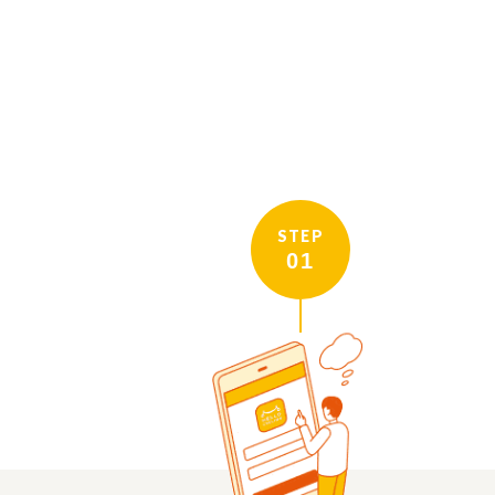
STEP
01