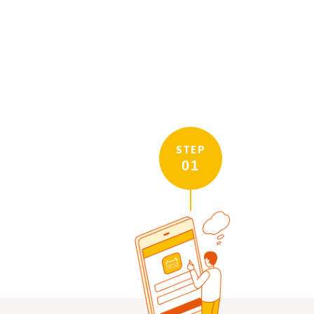
STEP
01