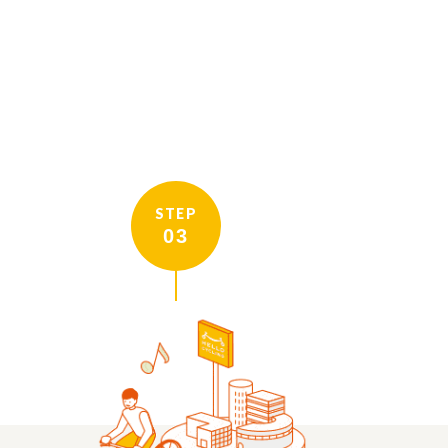
STEP
03