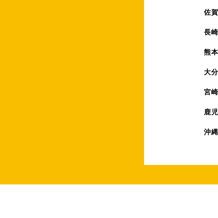
佐
長
熊
大
宮
鹿
沖