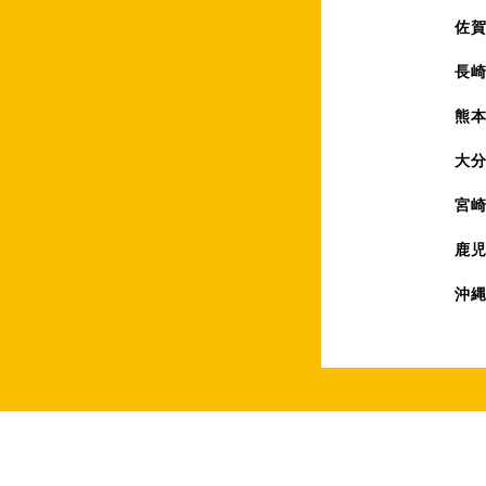
佐
長
熊
大
宮
鹿
沖