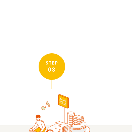
STEP
03