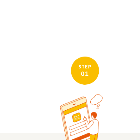
STEP
01