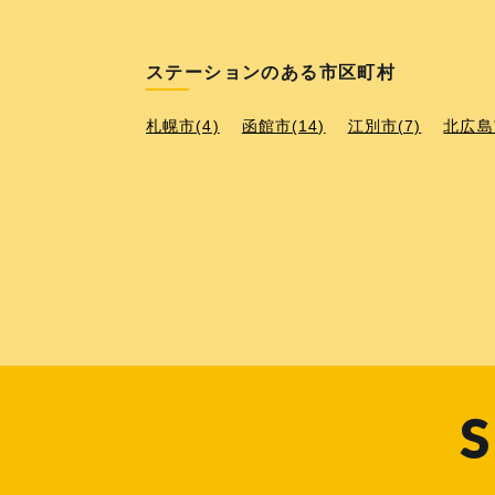
ステーションのある市区町村
札幌市(4)
函館市(14)
江別市(7)
北広島市
S