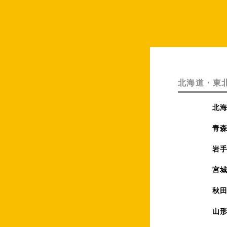
北海道・東
北
青
岩
宮
秋
山