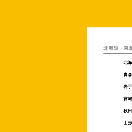
北海道・東
北
青
岩
宮
秋
山