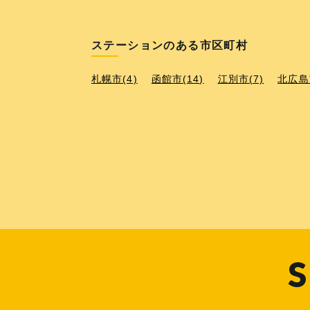
ステーションのある市区町村
札幌市(4)
函館市(14)
江別市(7)
北広島市
S