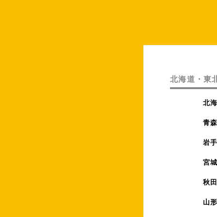
北海道・東
北
青
岩
宮
秋
山