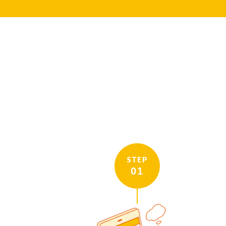
STEP
01