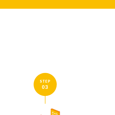
STEP
03