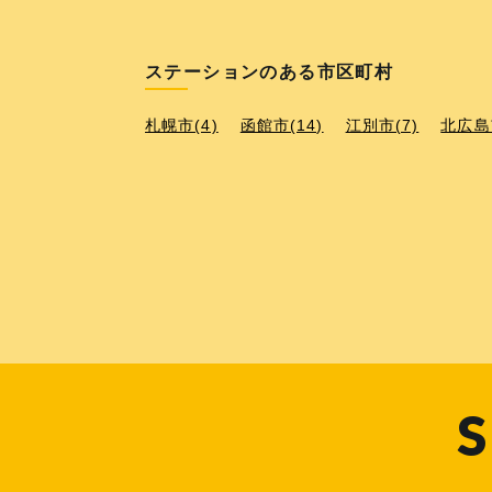
ステーションのある市区町村
札幌市(4)
函館市(14)
江別市(7)
北広島市
S