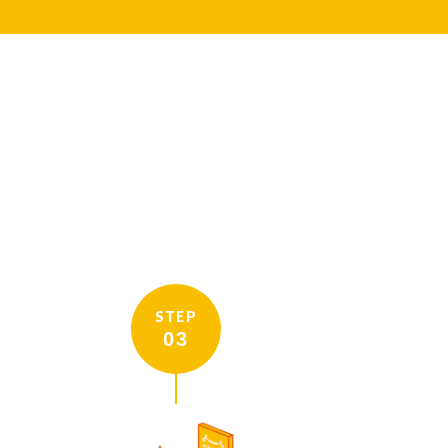
STEP
03