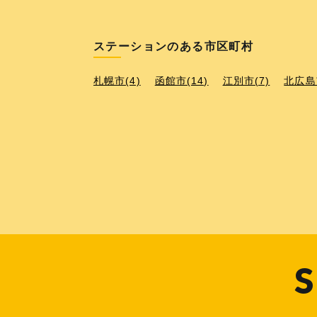
ステーションのある市区町村
札幌市(4)
函館市(14)
江別市(7)
北広島市
S