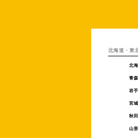
北海道・東
北
青
岩
宮
秋
山