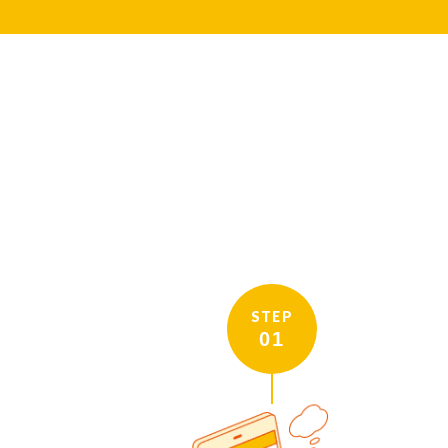
STEP
01